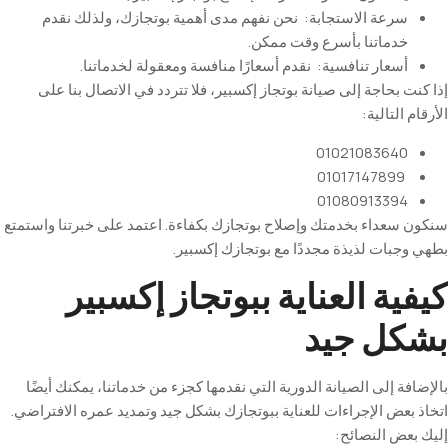
سرعة
الاستجابة
:
نحن
نفهم
مدى
أهمية
بوتجازك
،
ولذلك
نقدم
خدماتنا
بأسرع
وقت
ممكن
.
أسعار
تنافسية
:
نقدم
أسعارًا
منافسة
ومعقولة
لخدماتنا
.
إذا كنت بحاجة إلى صيانة بوتجاز إكسبير، فلا تتردد في الاتصال بنا على
الأرقام التالية:
01021083640
01017147899
01080913394
سنكون سعداء بخدمتك وإصلاح بوتجازك بكفاءة. اعتمد على خبرتنا واستمتع
بطهي وجبات لذيذة مجددًا مع بوتجازك إكسبير
.
كيفية العناية ببوتجاز إكسبير
بشكل جيد
بالإضافة إلى الصيانة الدورية التي نقدمها كجزء من خدماتنا، يمكنك أيضًا
اتخاذ بعض الإجراءات للعناية ببوتجازك بشكل جيد وتمديد عمره الافتراضي.
إليك بعض النصائح
: