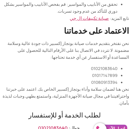
تحقق
من
الأنابيب
والمواسير
:
قم
بفحص
الأنابيب
والمواسير
بشكل
دوري
للتأكد
من
عدم
وجود
تسربات
.
تابع المزيد:
صيانة تكييفات ال جي
الاعتماد على خدماتنا
نحن نفتخر بتقديم خدمات صيانة بوتجاز إكسبير ذات جودة عالية وسلامة
مضمونة. لا تتردد في الاتصال بنا على الأرقام التالية للحصول على
المساعدة أو الاستفسار عن أي خدمة تحتاجها
:
01021083640
01017147899
01080913394
نحن هنا لضمان سلامة وأداء بوتجاز إكسبير الخاص بك. اعتمد على خبرتنا
واحترافيتنا في مجال صيانة الأجهزة المنزلية، واستمتع بطهي وجبات لذيذة
بأمان
.
لطلب الخدمة أو للإستفسار
جوال:
01021083640
إتصل الآن