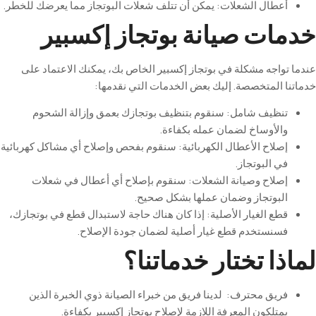
أعطال
الشعلات
:
يمكن
أن
تتلف
شعلات
البوتجاز
مما
يعرضك
للخطر
.
خدمات صيانة بوتجاز إكسبير
عندما تواجه مشكلة في بوتجاز إكسبير الخاص بك، يمكنك الاعتماد على
خدماتنا المتخصصة. إليك بعض الخدمات التي نقدمها
:
تنظيف
شامل
:
سنقوم
بتنظيف
بوتجازك
بعمق
وإزالة
الشحوم
والأوساخ
لضمان
عمله
بكفاءة
.
إصلاح
الأعطال
الكهربائية
:
سنقوم
بفحص
وإصلاح
أي
مشاكل
كهربائية
في
البوتجاز
.
إصلاح
وصيانة
الشعلات
:
سنقوم
بإصلاح
أي
أعطال
في
شعلات
البوتجاز
وضمان
عملها
بشكل
صحيح
.
قطع
الغيار
الأصلية
:
إذا
كان
هناك
حاجة
لاستبدال
قطع
في
بوتجازك
،
فسنستخدم
قطع
غيار
أصلية
لضمان
جودة
الإصلاح
.
لماذا تختار خدماتنا؟
فريق
محترف
:
لدينا
فريق
من
خبراء
الصيانة
ذوي
الخبرة
الذين
يمتلكون
المعرفة
اللازمة
لإصلاح
بوتجاز
إكسبير
بكفاءة
.