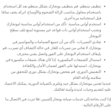
تنظيف
منتظم
:
قم
بتنظيف
بوتجازك
بشكل
منتظم
بعد
كل
استخدام
باستخدام
محلول
مناسب
لإزالة
الشحوم
والأوساخ
.
اتركه
يجف
تمامًا
قبل
استخدامه
مرة
أخرى
.
استخدم
أواني
مناسبة
:
تأكد
من
استخدام
أواني
مناسبة
لبوتجازك
وتجنب
استخدام
أواني
ذات
قواعد
غير
مستوية
لمنع
تلف
سطح
البوتجاز
.
تفادي
التسربات
:
تأكد
من
أن
جميع
الصمامات
والمواسير
في
بوتجازك
لا
تعاني
من
تسربات
للغاز
.
في
حالة
اكتشاف
أي
تسرب
،
قم
بإيقاف
استخدام
البوتجاز
على
الفور
واتصل
بفني
محترف
.
استبدال
الشمعات
المكسورة
:
إذا
كان
هناك
شمعات
مكسورة
في
بوتجازك
،
استبدلها
على
الفور
لضمان
الأمان
والكفاءة
.
التفتيش
الدوري
:
قم
بفحص
بوتجازك
بشكل
دوري
للتحقق
من
سلامته
وأدائه
العام
.
عندما تعتني ببوتجازك بشكل جيد وتلتزم بالصيانة الدورية، يمكنك الاعتماد
عليه لتقديم وجبات لذيذة وآمنة لعائلتك
.
إذا كنت بحاجة إلى خدمات صيانة بوتجاز إكسبير، فلا تتردد في الاتصال بنا
على الأرقام التالية
: