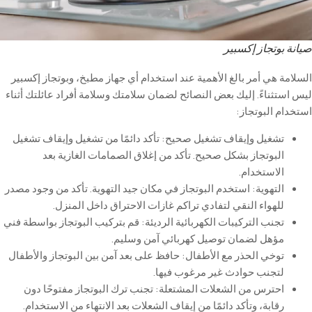
صيانة بوتجاز إكسبير
السلامة هي أمر بالغ الأهمية عند استخدام أي جهاز مطبخ، وبوتجاز إكسبير
ليس استثناءً. إليك بعض النصائح لضمان سلامتك وسلامة أفراد عائلتك أثناء
استخدام البوتجاز
:
تشغيل
وإيقاف
تشغيل
صحيح
:
تأكد
دائمًا
من
تشغيل
وإيقاف
تشغيل
البوتجاز
بشكل
صحيح
.
تأكد
من
إغلاق
الصمامات
الغازية
بعد
الاستخدام
.
التهوية
:
استخدم
البوتجاز
في
مكان
جيد
التهوية
.
تأكد
من
وجود
مصدر
للهواء
النقي
لتفادي
تراكم
غازات
الاحتراق
داخل
المنزل
.
تجنب
التركيبات
الكهربائية
الرديئة
:
قم
بتركيب
البوتجاز
بواسطة
فني
مؤهل
لضمان
توصيل
كهربائي
آمن
وسليم
.
توخي
الحذر
مع
الأطفال
:
حافظ
على
بعد
آمن
بين
البوتجاز
والأطفال
لتجنب
حوادث
غير
مرغوب
فيها
.
احترس
من
الشعلات
المشتعلة
:
تجنب
ترك
البوتجاز
مفتوحًا
دون
رقابة
،
وتأكد
دائمًا
من
إيقاف
الشعلات
بعد
الانتهاء
من
الاستخدام
.