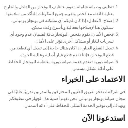
تنظيف
وصيانة
شاملة
:
نقوم
بتنظيف
البوتجاز
من
الداخل
والخارج
بعناية
فائقة
،
مع
فحص
وتقييم
جميع
المكونات
للتأكد
من
سلامتها
.
إصلاح
الأعطال
:
إذا
كان
لديكم
أي
مشكلة
في
بوتجاز
بومباني
،
سنكون
هنا
لإصلاحها
بفعالية
وبأسرع
وقت
ممكن
.
فحص
الأمان
:
نقوم
بفحص
البوتجاز
بدقة
لضمان
عدم
وجود
أي
تسربات
للغاز
أو
مشاكل
أخرى
تؤثر
على
الأمان
.
تبديل
القطع
الغيار
:
إذا
كان
هناك
حاجة
إلى
تبديل
أي
قطعة
من
قطع
البوتجاز
،
فإننا
نقدم
قطع
غيار
أصلية
وعالية
الجودة
.
صيانة
دورية
:
نقدم
خدمة
صيانة
دورية
منتظمة
للبوتجاز
للحفاظ
على
أدائه
بشكل
مستمر
.
اعتماد
على
الخبراء
ركتنا، نفخر بفريق الفنيين المحترفين والمدربين تدريبًا عاليًا في
 صيانة بوتجاز بومباني. نحن نفهم أهمية هذا الجهاز في مطبخكم
ف إلى توفير الخدمة المثلى للحفاظ على أدائه الممتاز
.
تدعونا
الآن