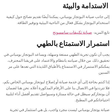
استدامة
والبيئة
جانب صيانة البوتجاز بومباني، يمكننا أيضًا تقديم نصائح حول كيفية
دام البوتجاز بشكل فعال من الناحية البيئية وتوفير الطاقة
.
 المزيد:
صيانة تكييفات سامسونج
تمرار
الاستمتاع
بالطهي
أن
تكون
تجربة
الطهي
ممتعة
وسهلة
،
ويساعد
البوتجاز
بومباني
في
يق
ذلك
.
من
خلال
صيانته
بانتظام
والاعتماد
على
فريقنا
المحترف
،
نكم
الاستمرار
في
الاستمتاع
بالأطباق
اللذيذة
التي
تعدها
على
مر
نين
.
كنتم بحاجة إلى أي خدمة صيانة أو إصلاح لبوتجاز بومباني الخاص بكم،
تترددوا في الاتصال بنا على الأرقام المذكورة أعلاه. نحن هنا لضمان
بوتجازكم سيظل في حالة ممتازة وسيواصل تقديم أفضل أداء لتلبية
ياجاتكم في المطبخ
.
نة بوتجاز بومباني ليست مجرد واجب، بل هي استثمار في تجربة