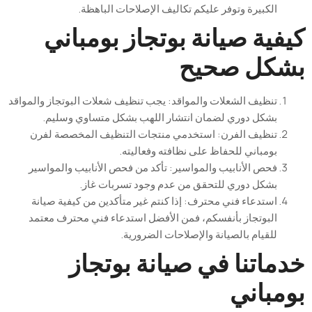
الكبيرة
وتوفر
عليكم
تكاليف
الإصلاحات
الباهظة
.
فية
صيانة
بوتجاز
بومباني
شكل
صحيح
تنظيف
الشعلات
والمواقد
:
يجب
تنظيف
شعلات
البوتجاز
والمواقد
بشكل
دوري
لضمان
انتشار
اللهب
بشكل
متساوي
وسليم
.
تنظيف
الفرن
:
استخدمي
منتجات
التنظيف
المخصصة
لفرن
بومباني
للحفاظ
على
نظافته
وفعاليته
.
فحص
الأنابيب
والمواسير
:
تأكد
من
فحص
الأنابيب
والمواسير
بشكل
دوري
للتحقق
من
عدم
وجود
تسربات
غاز
.
استدعاء
فني
محترف
:
إذا
كنتم
غير
متأكدين
من
كيفية
صيانة
البوتجاز
بأنفسكم
،
فمن
الأفضل
استدعاء
فني
محترف
معتمد
للقيام
بالصيانة
والإصلاحات
الضرورية
.
ماتنا
في
صيانة
بوتجاز
مباني