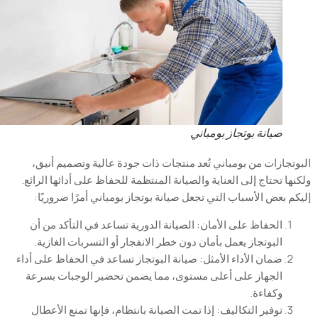
صيانة بوتجاز بومباني
تجازات من بومباني تُعد منتجات ذات جودة عالية وتصميم أنيق،
ها تحتاج إلى العناية والصيانة المنتظمة للحفاظ على أدائها الرائع.
م بعض الأسباب التي تجعل صيانة بوتجاز بومباني أمرًا ضروريًا
:
الحفاظ
على
الأمان
:
الصيانة
الدورية
تساعد
في
التأكد
من
أن
البوتجاز
يعمل
بأمان
دون
خطر
الانفجار
أو
التسربات
الغازية
.
ضمان
الأداء
الأمثل
:
صيانة
البوتجاز
تساعد
في
الحفاظ
على
أداء
الجهاز
على
أعلى
مستوى
،
مما
يضمن
تحضير
الوجبات
بسرعة
وكفاءة
.
توفير
التكاليف
:
إذا
تمت
الصيانة
بانتظام
،
فإنها
تمنع
الأعطال