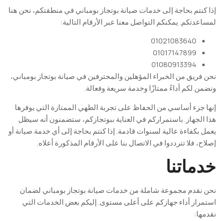
كنتم بحاجة إلى خدمات صيانة بوتجاز بومباني في منطقتكم، نحن هنا
عدتكم. يمكنكم التواصل معنا عبر الأرقام التالية
:
01021083640
01017147899
01080913394
فريق من الخبراء المؤهلين والمحترفين في صيانة بوتجاز بومباني،
ن لكم أداءً ممتازًا وخدمة سريعة وفعالة
.
 جزء
أساسي
من
الحفاظ
على
تجربة
الطهي
الممتازة
التي
يوفرها
الجهاز
.
باستمراركم
في
العناية
ببوتجازكم
،
ستضمنون
أنه
سيظل
ل
بكفاءة
عالية
لسنوات
قادمة
.
إذا
كنتم
بحاجة
إلى
أي
خدمة
صيانة
أو
اح
،
فلا
تترددوا
في
الاتصال
بنا
على
الأرقام
المذكورة
أعلاه
.
ماتنا
 نقدم مجموعة شاملة من خدمات صيانة بوتجاز بومباني لضمان
مرار أداء جهازكم على أعلى مستوى. إليكم بعض الخدمات التي
مها
: