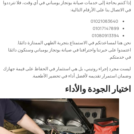
كنتم بحاجة إلى خدمات صيانة بوتجاز بومباني في أي وقت، فلا تترددوا
لاتصال بنا على الأرقام التالية
:
01021083640
01017147899
01080913394
هنا لمساعدتكم في الاستمتاع بتجربة الطهي الممتازة دائمًا.
دوا على خبرتنا واحترافنا في صيانة بوتجاز بومباني وسنكون دائمًا
خدمتكم
.
ت
مجرد
إجراء
روتيني
،
بل
هي
استثمار
في
الحفاظ
على
قيمة
جهازك
ان
استمرار
تقديمه
لأفضل
أداء
في
تحضير
الأطعمة
.
تيار
الجودة
والأداء