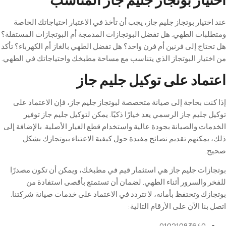
عند اختيار بوتجاز جليم جاز، يجب أن تأخذ في الاعتبار احتياجاتك الخاصة
ومتطلبات الطهي. هل تفضل البوتجازات المدمجة أم البوتجازات المستقلة؟
هل تحتاج إلى فرنين أم فرن واحد؟ هل تفضل الطهي بالغاز أم الكهرباء؟ تأكد
من اختيار البوتجاز الذي يتناسب مع مساحة مطبخك واحتياجاتك في الطهي
.
اعتماد على توكيل جليم جاز
إذا كنت بحاجة إلى صيانة متخصصة لبوتجاز جليم جاز، فإن الاعتماد على
توكيل جليم جاز الرسمي يعد خيارًا ذكيًا. يمكن لتوكيل جليم جاز توفير
الخدمات والصيانة بجودة عالية واستخدام قطع الغيار الأصلية. بالإضافة إلى
ذلك، يمكنهم تقديم نصائح مفيدة حول كيفية الاعتناء ببوتجازك بشكل
صحيح
.
بوتجازات جليم جاز هي استثمار قيم في مطبخك، ويمكن أن تكون مصدرًا
للفخر والسرور أثناء الطهي. لضمان أن تستمتع بأقصى استفادة من
بوتجازك وتحتفظ بأمانه، لا تتردد في الاعتماد على خدمات صيانة شركتنا.
اتصل بنا الآن على الأرقام التالية
:
01021083640