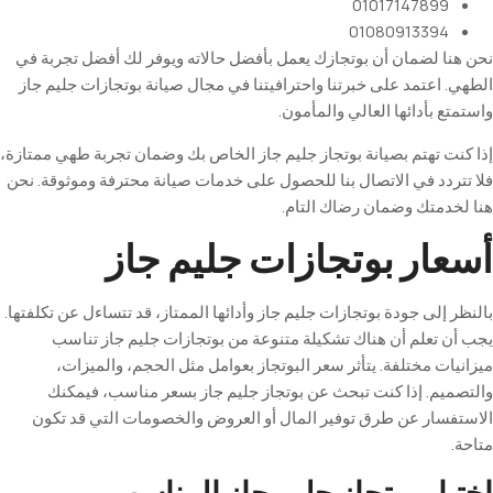
01017147899
01080913394
نحن هنا لضمان أن بوتجازك يعمل بأفضل حالاته ويوفر لك أفضل تجربة في
الطهي. اعتمد على خبرتنا واحترافيتنا في مجال صيانة بوتجازات جليم جاز
واستمتع بأدائها العالي والمأمون
.
إذا
كنت
تهتم
بصيانة
بوتجاز
جليم
جاز
الخاص بك وضمان تجربة طهي ممتازة،
فلا تتردد في الاتصال بنا للحصول على خدمات صيانة محترفة وموثوقة. نحن
هنا لخدمتك وضمان رضاك التام
.
أسعار بوتجازات جليم جاز
بالنظر إلى جودة بوتجازات جليم جاز وأدائها الممتاز، قد تتساءل عن تكلفتها.
يجب أن تعلم أن هناك تشكيلة متنوعة من بوتجازات جليم جاز تناسب
ميزانيات مختلفة. يتأثر سعر البوتجاز بعوامل مثل الحجم، والميزات،
والتصميم. إذا كنت تبحث عن بوتجاز جليم جاز بسعر مناسب، فيمكنك
الاستفسار عن طرق توفير المال أو العروض والخصومات التي قد تكون
متاحة
.
اختيار بوتجاز جليم جاز المناسب