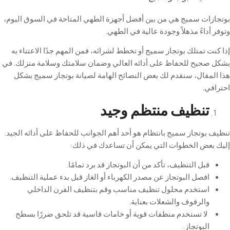
ات سميج هي من بين أفضل أجهزة الطهي المتاحة في السوق اليوم،
داءً مذهلاً وجودة عالية في الطهي.
 تمتلك بوتجاز سميج أو تخطط لشرائه، فمن المهم جدًا الاعتناء به
حيح للحفاظ على أدائه العالي وضمان سلامتك وسلامة منزلك. في
مقال، سنقدم لك بعض النصائح الهامة لصيانة بوتجاز سميج بشكل
ي
.
تنظيف
منتظم
وجيد
وتجاز سميج بانتظام هو أحد أهم الجوانب للحفاظ على أدائه الجيد.
عض الخطوات التي يمكن أن تساعدك في ذلك
:
قبل التنظيف، تأكد من أن البوتجاز قد برد تمامًا
.
افصل البوتجاز عن مصدر الكهرباء أو الغاز قبل بدء عملية التنظيف
.
استخدم محلول تنظيف مناسب وقم بتنظيف الفرن الداخلي
والرفوف والشعلات بعناية
.
لا تستخدم منظفات قوية أو خامات قاسية قد تلحق ضررًا بسطح
البوتجاز
.