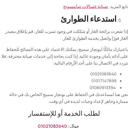
مزيد:
صيانة غسالات سامسونج
استدعاء
الطوارئ
رت برائحة الغاز أو شككت في وجود تسرب للغاز، قم بإغلاق مصدر
ورًا واتصل بخدمة الطوارئ للغاز
.
ك مالكًا لبوتجاز سميج، يمكنك الاعتماد على هذه النصائح للحفاظ
ئه بأمان وجودة عالية. إذا كنت بحاجة إلى خدمات صيانة محترفة، فلا
ي الاتصال بنا على أحد الأرقام التالية
:
01021083640
01017147899
01080913394
ا لمساعدتك في الحفاظ على بوتجاز سميج الخاص بك في حالة
 وجاهز لإعداد وجبات لذيذة في أي وقت
.
لطلب الخدمة أو للإستفسار
جوال:
01021083640