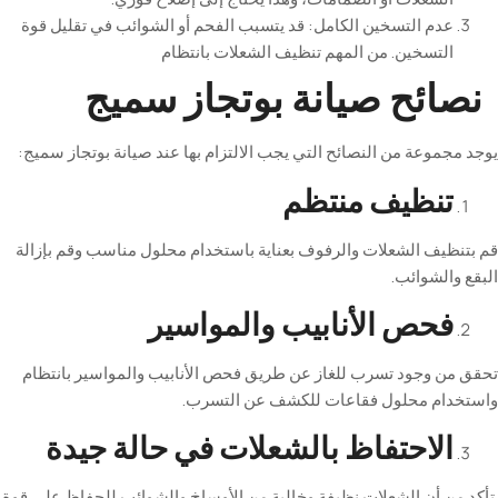
عدم
التسخين
الكامل
:
قد
يتسبب
الفحم
أو
الشوائب
في
تقليل
قوة
التسخين
.
من
المهم
تنظيف
الشعلات
بانتظام
ائح
صيانة
بوتجاز
سميج
موعة من النصائح التي يجب الالتزام بها عند صيانة بوتجاز سميج:
تنظيف
منتظم
ظيف الشعلات والرفوف بعناية باستخدام محلول مناسب وقم بإزالة
الشوائب
.
فحص
الأنابيب
والمواسير
ن وجود تسرب للغاز عن طريق فحص الأنابيب والمواسير بانتظام
ام محلول فقاعات للكشف عن التسرب
.
الاحتفاظ
بالشعلات
في
حالة
جيدة
ن أن الشعلات نظيفة وخالية من الأوساخ والشوائب للحفاظ على قوة