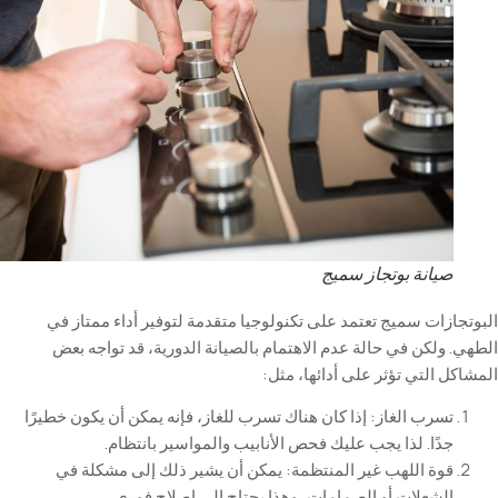
صيانة بوتجاز سميج
زات سميج تعتمد على تكنولوجيا متقدمة لتوفير أداء ممتاز في
ولكن في حالة عدم الاهتمام بالصيانة الدورية، قد تواجه بعض
 التي تؤثر على أدائها، مثل
:
تسرب
الغاز
:
إذا
كان
هناك
تسرب
للغاز
،
فإنه
يمكن
أن
يكون
خطيرًا
جدًا
.
لذا
يجب
عليك
فحص
الأنابيب
والمواسير
بانتظام
.
قوة
اللهب
غير
المنتظمة
:
يمكن
أن
يشير
ذلك
إلى
مشكلة
في
الشعلات
أو
الصمامات
،
وهذا
يحتاج
إلى
إصلاح
فوري
.