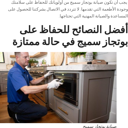
ن
تكون
صيانة
بوتجاز
سميج
من
أولوياتك
للحفاظ
على
سلامتك
الأطعمة
التي
تقدمها
.
لا
تتردد
في
الاتصال
بشركتنا
للحصول
على
دة
والصيانة
المهنية
التي
تحتاجها
.
ضل
النصائح
للحفاظ
على
جاز
سميج
في
حالة
ممتازة
صيانة بوتجاز سميج