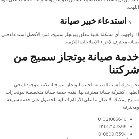
استدعاء
خبير
صيانة
هت أي مشكلة تقنية تتعلق ببوتجاز سميج، فمن الأفضل استدعاء فني
حترف لإجراء الإصلاحات اللازمة
.
ة
صيانة
بوتجاز
سميج
من
تنا
رك أهمية الصيانة الجيدة لبوتجاز سميج لسلامتك وجودتك في
 كشركة صيانة معترف بها، نقدم خدمة صيانة متخصصة لبوتجازات
مكنك الاتصال بنا على الأرقام التالية للحصول على خدمة سريعة
ة
:
01021083640
01017147899
01080913394