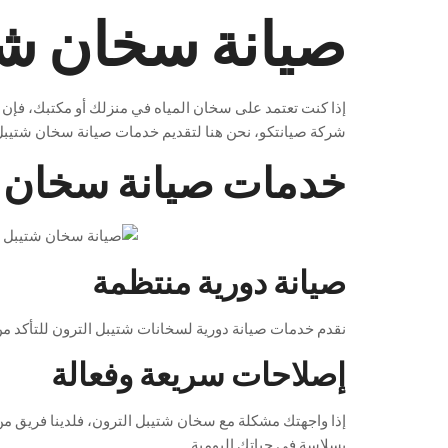
صيانة سخان شت
إذا
كنت
تعتمد
على
سخان
المياه
في
منزلك
أو
مكتبك
،
فإن 
شركة
صيانتكو
،
نحن
هنا
لتقديم
خدمات
صيانة
سخان
شتيبل
خدمات صيانة سخان ش
صيانة دورية منتظمة
نقدم
خدمات
صيانة
دورية
لسخانات
شتيبل
الترون
للتأكد
من
إصلاحات سريعة وفعالة
إذا
واجهتك
مشكلة
مع
سخان
شتيبل
الترون
،
فلدينا
فريق
من
بسلاسة
في
حياتك
اليومية
.