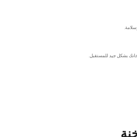
سلامة
.
انك
بشكل
جيد
للمستقبل
.
خنة