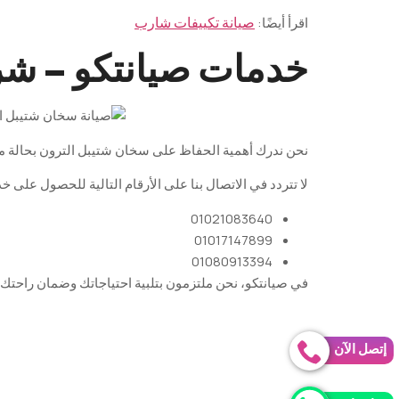
اقرأ أيضًا:
صيانة تكييفات شارب
خدمات صيانتكو – شرك
نحن
ندرك
أهمية
الحفاظ
على
سخان
شتيبل
الترون
بحالة
م
لا
تتردد
في
الاتصال
بنا
على
الأرقام
التالية
للحصول
على
خد
01021083640
01017147899
01080913394
في
صيانتكو
،
نحن
ملتزمون
بتلبية
احتياجاتك
وضمان
راحتك
إتصل الآن