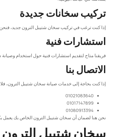
تركيب سخانات جديدة
إذا
كنت
ترغب
في
تركيب
سخان
شتيبل
الترون
جديد
،
فنحن
استشارات فنية
فريقنا
متاح
لتقديم
استشارات
فنية
حول
استخدام
وصيانة
س
الاتصال بنا
إذا
كنت
بحاجة
إلى
خدمات
صيانة
سخان
شتيبل
الترون
،
فلا
01021083640
01017147899
01080913394
نحن
هنا
لضمان
أن
سخان
شتيبل
الترون
الخاص
بك
يعمل
بك
سخان شتيبل الترون –