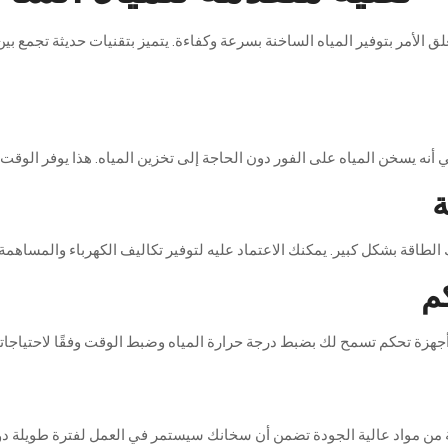
لق
الأمر
بتوفير
المياه
الساخنة
بسرعة
وكفاءة
.
يتميز
بتقنيات
حديثة
تجمع
بين
ي
أنه
يسخن
المياه
على
الفور
دون
الحاجة
إلى
تخزين
المياه
.
هذا
يوفر
الوقت
ة
الطاقة
بشكل
كبير
.
يمكنك
الاعتماد
عليه
لتوفير
تكاليف
الكهرباء
والمساهمة
م
جهزة
تحكم
تسمح
لك
بضبط
درجة
حرارة
المياه
وضبط
الوقت
وفقًا
لاحتياجا
من
مواد
عالية
الجودة
تضمن
أن
سخانك
سيستمر
في
العمل
لفترة
طويلة
دو