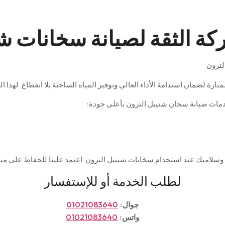
ة الثقة لصيانة سخانات ش
متازة
لضمان
استدامة
الأداء
العالي
وتوفير
المياه
الساخنة
بلا
انقطاع
.
لهذا
ال
مات
صيانة
سخان
شتيبل
الترون
بأعلى
جودة
:
وسلامتك
عند
استخدام
سخانات
شتيبل
الترون
.
اعتمد
علينا
للحفاظ
على
مي
لطلب الخدمة أو للإستفسار
جوال:
01021083640
واتس:
01021083640