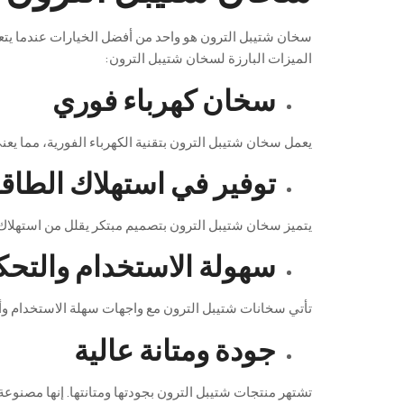
سخان
شتيبل
الترون
هو
واحد
من
أفضل
الخيارات
عندما
يتع
الميزات
البارزة
لسخان
شتيبل
الترون
:
سخان كهرباء فوري
يعمل
سخان
شتيبل
الترون
بتقنية
الكهرباء
الفورية
،
مما
يعن
توفير في استهلاك الطاق
يتميز
سخان
شتيبل
الترون
بتصميم
مبتكر
يقلل
من
استهلاك
سهولة الاستخدام والتحك
تأتي
سخانات
شتيبل
الترون
مع
واجهات
سهلة
الاستخدام
وأ
جودة ومتانة عالية
تشتهر
منتجات
شتيبل
الترون
بجودتها
ومتانتها
.
إنها
مصنوعة