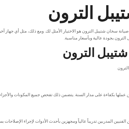
يبل الترون
صيانة سخان شتيبل الترون
هو
الاختيار
الأمثل
لك
.
ومع
ذلك
،
مثل
أي
جهاز
آخر
الترون
بجودة
عالية
وبأسعار
مناسبة
.
تيبل الترون
عملها
بكفاءة
على
مدار
السنة
.
يتضمن
ذلك
تفحص
جميع
المكونات
والأجزاء
الفنيين
المدربين
تدريباً
عالياً
ومجهزين
بأحدث
الأدوات
لإجراء
الإصلاحات
بس