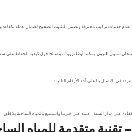
نقدم
خدمات
تركيب
محترفة
ونضمن
التثبيت
الصحيح
لضمان
عمله
بكفاءة
و
خان
شتيبل
الترون
.
يمكننا
أيضًا
تزويدك
بنصائح
حول
كيفية
الحفاظ
على
سخ
تتردد
في
الاتصال
بنا
على
أحد
الأرقام
التالية
:
فاءة
على
مدار
السنة
.
اعتمد
على
خبرتنا
واستمتع
بالمياه
الساخنة
بلا
قلق
.
 تقنية متقدمة للمياه السا