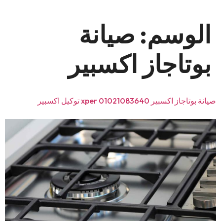
الوسم:
صيانة
بوتاجاز اكسبير
صيانة بوتاجاز اكسبير 01021083640 xper توكيل اكسبير