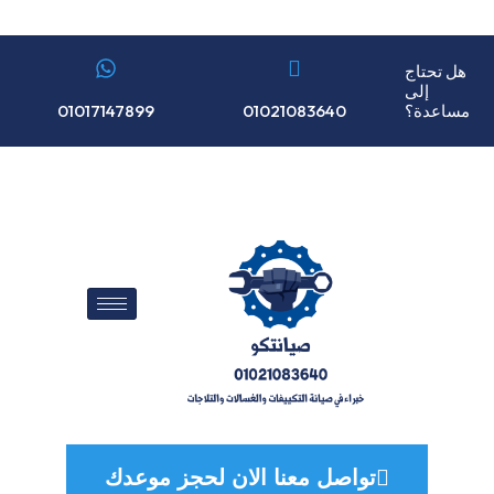
هل تحتاج
إلى
مساعدة؟
01017147899
01021083640
تواصل معنا الان لحجز موعدك