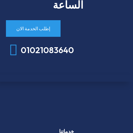
الساعة
إطلب الخدمة الان
01021083640
خدماتنا