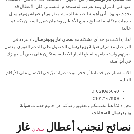
عنها في المنزل. ومع تعرضه للاستخدام المستمر، فإن الأعطال قد
تحدث، ولهذا تأتي أهمية الصيانة الدورية. يوفر
مركز صيانة يونيفرسال
خدمات متكاملة لتصليح جميع الأعطال وضمان عمل السخان بكفاءة
عالية.
لذا، إذا كنت تواجه أي مشكلة مع
سخان غاز يونيفرسال
، لا تتردد في
التواصل مع
مركز صيانة يونيفرسال
للحصول على الدعم الفوري. بفضل
خبرتهم واستخدامهم لقطع الغيار الأصلية، ستكون على يقين أن جهازك
في أيدٍ أمينة.
للاستفسار عن خدماتنا أو حجز موعد صيانة، يُرجى الاتصال على الأرقام
التالية:
01021083640
01017147899
نحن دائمًا هنا لخدمتكم وتحقيق رضاكم عن جميع خدمات
صيانة
يونيفرسال للسخانات
.
نصائح لتجنب أعطال
غاز
سخان